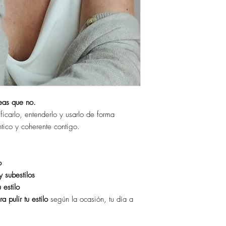
Ebook te mandamos TO
servicios.
Asesoría. Esto hará m
en la sesión, sirve c
compras o te estes vist
eas que no.
icarlo, entenderlo y usarlo de forma
ntico y coherente contigo.
o
y subestilos
 estilo
a pulir tu estilo
según la ocasión, tu día a