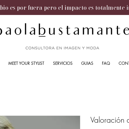
bio es por fuera pero el impacto es totalmente 
MEET YOUR STYLIST
SERVICIOS
GUIAS
FAQ
CON
Valoración d