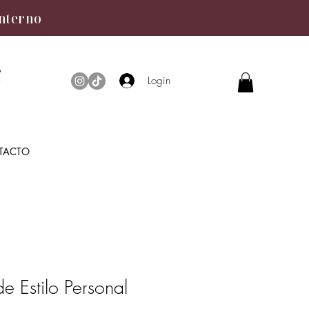
interno
Login
TACTO
e Estilo Personal