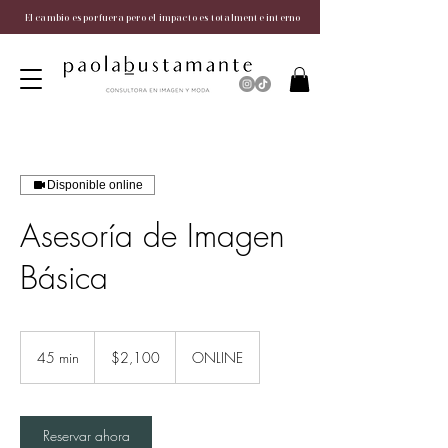
El cambio es por fuera pero el impacto es totalmente interno
Disponible online
Asesoría de Imagen
Básica
2,100
pesos
45 min
4
$2,100
ONLINE
mexicanos
5
m
i
Reservar ahora