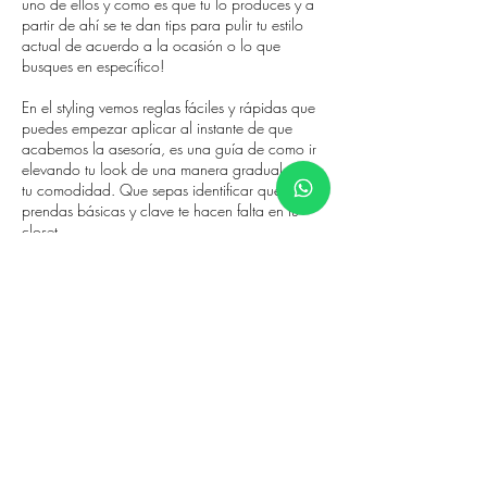
uno de ellos y como es que tu lo produces y a
partir de ahí se te dan tips para pulir tu estilo
actual de acuerdo a la ocasión o lo que
busques en específico!
En el styling vemos reglas fáciles y rápidas que
puedes empezar aplicar al instante de que
acabemos la asesoría, es una guía de como ir
elevando tu look de una manera gradual para
tu comodidad. Que sepas identificar que
prendas básicas y clave te hacen falta en tu
closet.
Datos de contacto
Casa República, Monclova, República
Poniente, Saltillo, Coahuila, Mexico
5526600989
paolabuspe@gmail.com