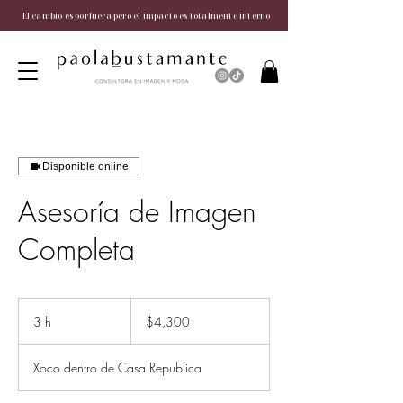
El cambio es por fuera pero el impacto es totalmente interno
Disponible online
Asesoría de Imagen
Completa
4,300
pesos
3 h
3
$4,300
mexicanos
h
Xoco dentro de Casa Republica