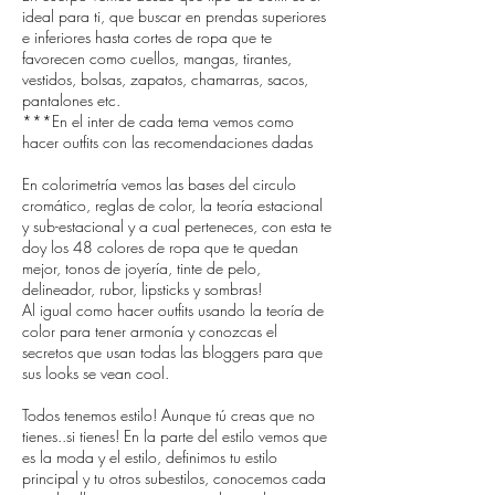
ideal para ti, que buscar en prendas superiores
e inferiores hasta cortes de ropa que te
favorecen como cuellos, mangas, tirantes,
vestidos, bolsas, zapatos, chamarras, sacos,
pantalones etc.
***En el inter de cada tema vemos como
hacer outfits con las recomendaciones dadas
En colorimetría vemos las bases del circulo
cromático, reglas de color, la teoría estacional
y sub-estacional y a cual perteneces, con esta te
doy los 48 colores de ropa que te quedan
mejor, tonos de joyería, tinte de pelo,
delineador, rubor, lipsticks y sombras!
Al igual como hacer outfits usando la teoría de
color para tener armonía y conozcas el
secretos que usan todas las bloggers para que
sus looks se vean cool.
Todos tenemos estilo! Aunque tú creas que no
tienes..si tienes! En la parte del estilo vemos que
es la moda y el estilo, definimos tu estilo
principal y tu otros subestilos, conocemos cada