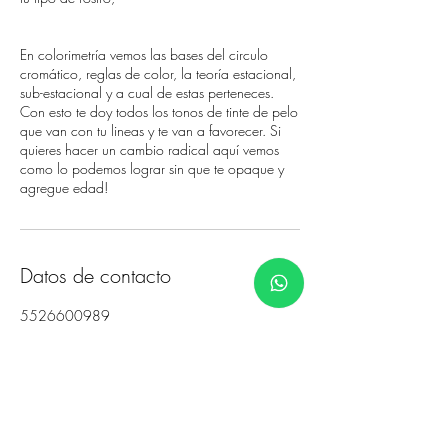
En colorimetría vemos las bases del circulo
cromático, reglas de color, la teoría estacional,
sub-estacional y a cual de estas perteneces.
Con esto te doy todos los tonos de tinte de pelo
que van con tu lineas y te van a favorecer. Si
quieres hacer un cambio radical aquí vemos
como lo podemos lograr sin que te opaque y
agregue edad!
Datos de contacto
5526600989
paolabuspe@gmail.com
Casa República, Monclova, República
Poniente, Saltillo, Coahuila, Mexico