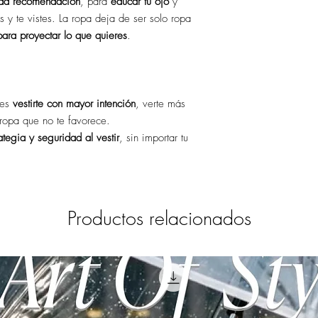
ada recomendación
, para
educar tu ojo
y
 y te vistes. La ropa deja de ser solo ropa
para proyectar lo que quieres
.
res
vestirte con mayor intención
, verte más
ropa que no te favorece.
ategia y seguridad al vestir
, sin importar tu
Productos relacionados