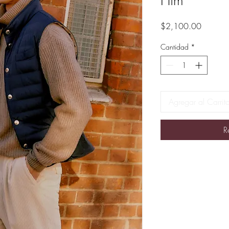
Him
Precio
$2,100.00
Cantidad
*
Agregar al Carrit
R