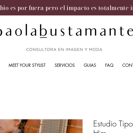
bio es por fuera pero el impacto es totalmente 
MEET YOUR STYLIST
SERVICIOS
GUIAS
FAQ
CON
Estudio Tip