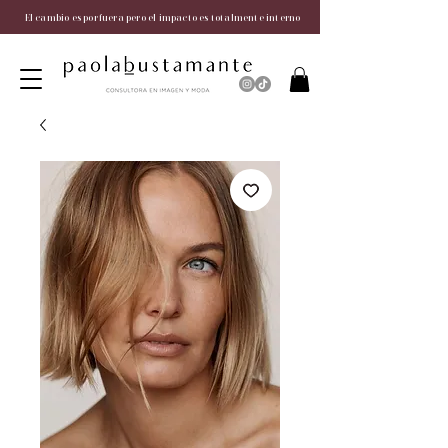
El cambio es por fuera pero el impacto es totalmente interno