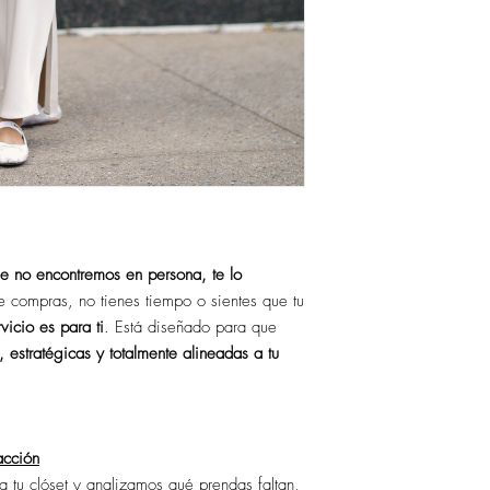
elección. Segunda ses
Es muy importante real
seleccionadas en cuant
que este disponible tod
descuentos, siempre y
e no encontremos en persona, te lo
e compras, no tienes tiempo o sientes que tu
rvicio es para ti
. Está diseñado para que
s, estratégicas y totalmente alineadas a tu
acción
a tu clóset y analizamos qué prendas faltan,