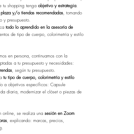
e tu shopping tenga
objetivo y estrategia
.
a
plaza y/o tiendas recomendadas
, tomando
lo y presupuesto.
ica
todo lo aprendido en la asesoría de
entos de tipo de cuerpo, colorimetría y estilo
mos en persona, continuamos con la
ptadas a tu presupuesto y necesidades:
rendas
, según tu presupuesto.
ta
tu tipo de cuerpo, colorimetría y estilo
do a objetivos específicos: Capsule
da diaria, modernizar el clóset o piezas de
n online, se realiza una
sesión en Zoom
pras
, explicando: marcas, precios,
g.