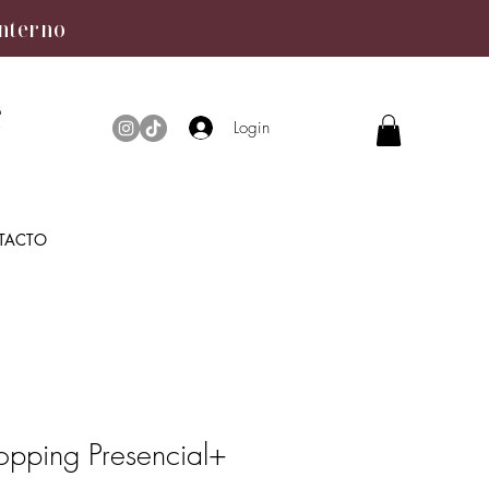
interno
Login
TACTO
opping Presencial+