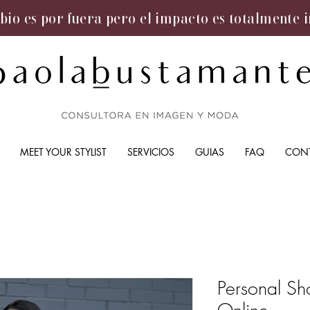
bio es por fuera pero el impacto es totalmente 
MEET YOUR STYLIST
SERVICIOS
GUIAS
FAQ
CON
Personal Sh