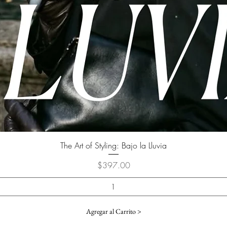
Vista rápida
The Art of Styling: Bajo la Lluvia
Precio
$397.00
Agregar al Carrito >