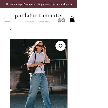
El cambio es por fuera pero el impacto es totalmente interno