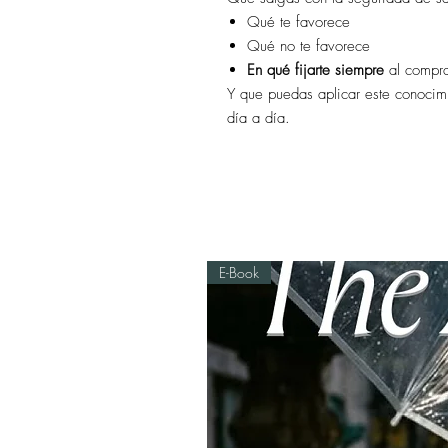
Qué te favorece
Qué no te favorece
En qué fijarte siempre
al compra
Y que puedas aplicar este conoci
día a día.
E-Book