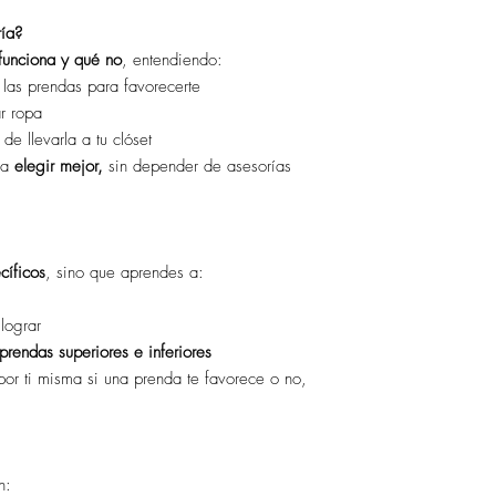
ría?
 funciona y qué no
, entendiendo:
 las prendas para favorecerte
ar ropa
e llevarla a tu clóset
ra
elegir mejor,
sin depender de asesorías
cíficos
, sino que aprendes a:
lograr
 prendas superiores e inferiores
por ti misma si una prenda te favorece o no,
n: