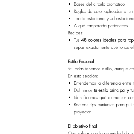
Bases del círculo cromático
Reglas de color aplicadas a tu
Teoría estacional y subestaciona
A qué temporada perteneces
Recibes:
Tus
48 colores ideales para rop
sepas exactamente qué tonos ele
Estilo Personal
✨ Todas tenemos estilo, aunque cr
En esta sección:
Entendemos la diferencia entre 
Definimos
tu estilo principal y t
Identificamos qué elementos cons
Recibes tips puntuales para puli
proyectar
El objetivo final
Que salgas con la seguridad de s