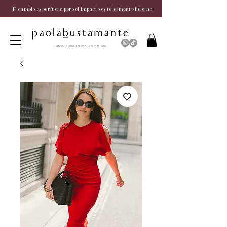
El cambio es por fuera pero el impacto es totalmente interno