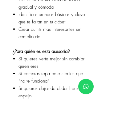
gradual y cómoda
Identificar prendas básicas y clave
que te faltan en tu clóset
Crear outfits más interesantes sin
complicarte
¿Para quién es esta asesoría?
Si quieres verte mejor sin cambiar
quién eres
Si compras ropa pero sientes que
“no te funciona”
Si quieres dejar de dudar frente al
espejo
Si buscas una imagen coherente,
auténtica y funcional
El objetivo final
Que tengas las herramientas para